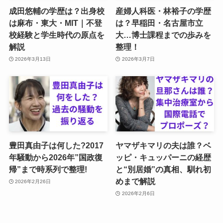
成田悠輔の学歴は？出身校
産婦人科医・林裕子の学歴
は麻布・東大・MIT｜不登
は？早稲田・名古屋市立
校経験と学生時代の原点を
大…博士課程までの歩みを
解説
整理！
2026年3月13日
2026年3月7日
豊田真由子は何した?2017
ヤマザキマリの夫は誰？ベ
年騒動から2026年”国政復
ッピ・キュッパーニの経歴
帰”まで時系列で整理!
と“別居婚”の真相、馴れ初
めまで解説
2026年2月26日
2026年2月6日