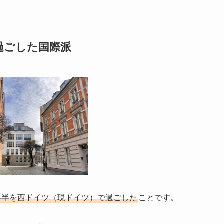
過ごした国際派
年半を西ドイツ（現ドイツ）で過ごした
ことです。