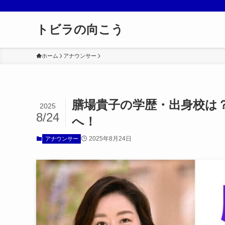
トビラの向こう
ホーム
アナウンサー
膳場貴子の学歴・出身校は
2025
8/24
へ！
2025年8月24日
アナウンサー