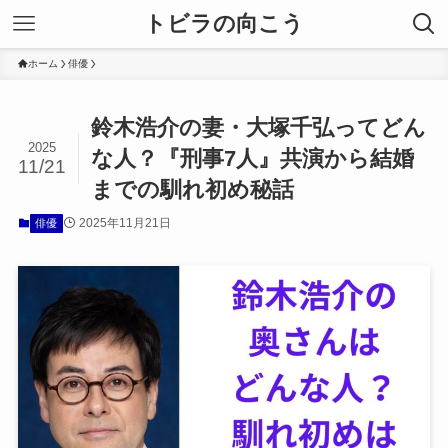
トビラの向こう
ホーム
俳優
鈴木浩介の妻・大塚千弘ってどん
2025
な人？『刑事7人』共演から結婚
11/21
までの馴れ初め秘話
2025年11月21日
俳優