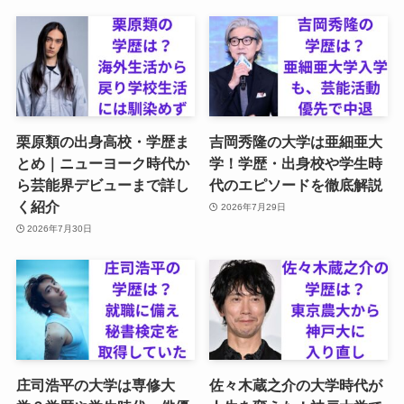
栗原類の出身高校・学歴ま
吉岡秀隆の大学は亜細亜大
とめ｜ニューヨーク時代か
学！学歴・出身校や学生時
ら芸能界デビューまで詳し
代のエピソードを徹底解説
く紹介
2026年7月29日
2026年7月30日
庄司浩平の大学は専修大
佐々木蔵之介の大学時代が