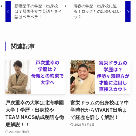
新妻聖子の学歴・出身校
清春の学歴・出身校に迫
は？帰国子女で英語とタイ
る！ロックとの出会いはい
語はペラペラ！
つ？
関連記事
戸次重幸の大学は北海学園
富栄ドラムの出身校は？中
大学！学歴・出身校や
学時代からVIVANT出演ま
TEAM NACS結成秘話を徹
で経歴を詳しく解説！
底解説！！
2026年8月2日
2026年8月5日