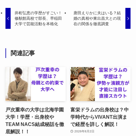
井桁弘恵の学歴がすごい！
唐田えりかに夫はいる？結
修猷館高校で部長、早稲田
婚の真相や東出昌大との現
大学で芸能活動を本格化
在の関係を徹底調査
関連記事
戸次重幸の大学は北海学園
富栄ドラムの出身校は？中
大学！学歴・出身校や
学時代からVIVANT出演ま
TEAM NACS結成秘話を徹
で経歴を詳しく解説！
底解説！！
2026年8月2日