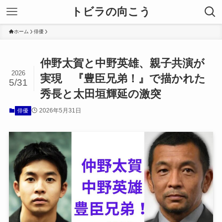
トビラの向こう
ホーム
俳優
仲野太賀と中野英雄、親子共演が
2026
実現 『豊臣兄弟！』で描かれた
5/31
秀長と太田垣輝延の激突
2026年5月31日
俳優