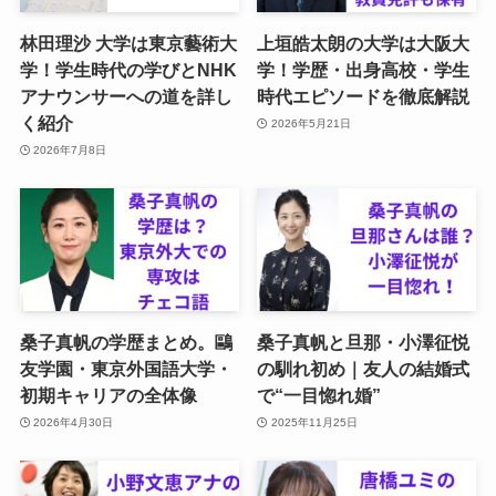
林田理沙 大学は東京藝術大
上垣皓太朗の大学は大阪大
学！学生時代の学びとNHK
学！学歴・出身高校・学生
アナウンサーへの道を詳し
時代エピソードを徹底解説
く紹介
2026年5月21日
2026年7月8日
桑子真帆の学歴まとめ。鷗
桑子真帆と旦那・小澤征悦
友学園・東京外国語大学・
の馴れ初め｜友人の結婚式
初期キャリアの全体像
で“一目惚れ婚”
2026年4月30日
2025年11月25日