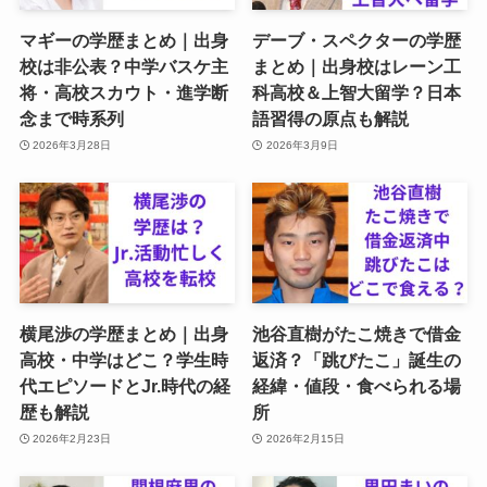
マギーの学歴まとめ｜出身
デーブ・スペクターの学歴
校は非公表？中学バスケ主
まとめ｜出身校はレーン工
将・高校スカウト・進学断
科高校＆上智大留学？日本
念まで時系列
語習得の原点も解説
2026年3月28日
2026年3月9日
横尾渉の学歴まとめ｜出身
池谷直樹がたこ焼きで借金
高校・中学はどこ？学生時
返済？「跳びたこ」誕生の
代エピソードとJr.時代の経
経緯・値段・食べられる場
歴も解説
所
2026年2月23日
2026年2月15日