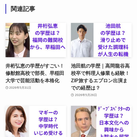
関連記事
井桁弘恵の学歴がすごい！
池田航の学歴｜高岡龍谷高
修猷館高校で部長、早稲田
校卒で料理人修業も経験！
大学で芸能活動を本格化
ZIP旅するエプロン出演ま
での経歴は？
2026年5月31日
2026年5月26日