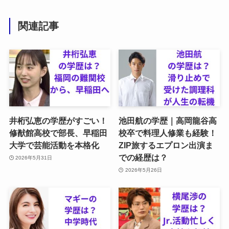
関連記事
井桁弘恵の学歴がすごい！
池田航の学歴｜高岡龍谷高
修猷館高校で部長、早稲田
校卒で料理人修業も経験！
大学で芸能活動を本格化
ZIP旅するエプロン出演ま
での経歴は？
2026年5月31日
2026年5月26日