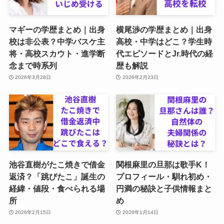
マギーの学歴まとめ｜出身
横尾渉の学歴まとめ｜出身
校は非公表？中学バスケ主
高校・中学はどこ？学生時
将・高校スカウト・進学断
代エピソードとJr.時代の経
念まで時系列
歴も解説
2026年3月28日
2026年2月23日
池谷直樹がたこ焼きで借金
関根麻里の旦那は歌手K！
返済？「跳びたこ」誕生の
プロフィール・馴れ初め・
経緯・値段・食べられる場
円満の秘訣と子供情報まと
所
め
2026年2月15日
2026年1月14日