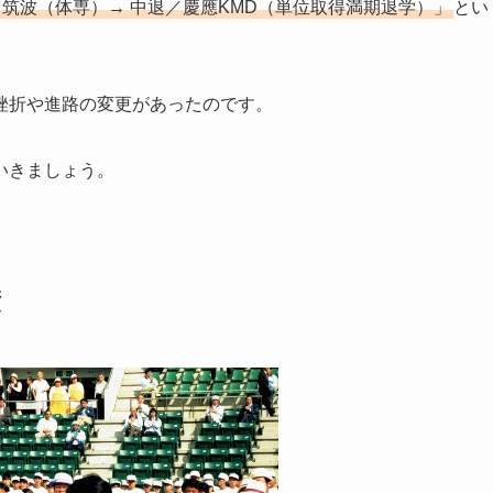
→ 筑波（体専）→ 中退／慶應KMD（単位取得満期退学）」
とい
挫折や進路の変更があったのです。
いきましょう。
績