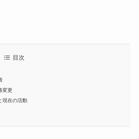
目次
績
路変更
と現在の活動