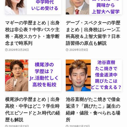
マギーの学歴まとめ｜出身
デーブ・スペクターの学歴
校は非公表？中学バスケ主
まとめ｜出身校はレーン工
将・高校スカウト・進学断
科高校＆上智大留学？日本
念まで時系列
語習得の原点も解説
2026年3月28日
2026年3月9日
横尾渉の学歴まとめ｜出身
池谷直樹がたこ焼きで借金
高校・中学はどこ？学生時
返済？「跳びたこ」誕生の
代エピソードとJr.時代の経
経緯・値段・食べられる場
歴も解説
所
2026年2月23日
2026年2月15日