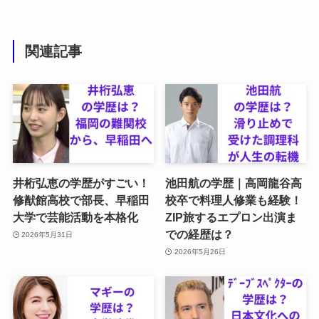
関連記事
井桁弘恵の学歴がすごい！
池田航の学歴｜高岡龍谷高
修猷館高校で部長、早稲田
校卒で料理人修業も経験！
大学で芸能活動を本格化
ZIP旅するエプロン出演ま
での経歴は？
2026年5月31日
2026年5月26日