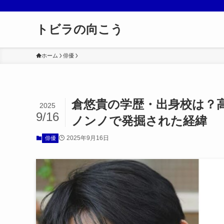
トビラの向こう
ホーム
俳優
倉悠貴の学歴・出身校は？
2025
9/16
ノンノで発掘された経緯
2025年9月16日
俳優