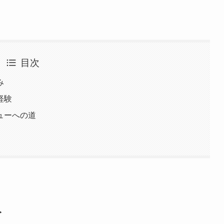
目次
み
経験
ューへの道
み