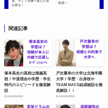
退、そして俳優へ進んだ道
軌跡！
を探る！
関連記事
塚本高史の高校は堀越高
戸次重幸の大学は北海学園
校！中退理由や学歴・学生
大学！学歴・出身校や
時代のエピソードを徹底解
TEAM NACS結成秘話を徹
説
底解説！！
2026年8月8日
2026年8月5日