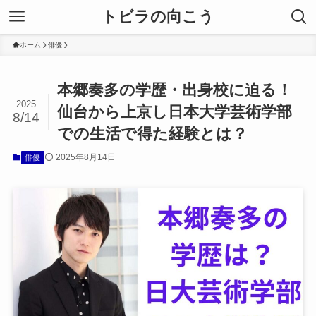
トビラの向こう
ホーム
俳優
本郷奏多の学歴・出身校に迫る！
2025
仙台から上京し日本大学芸術学部
8/14
での生活で得た経験とは？
2025年8月14日
俳優