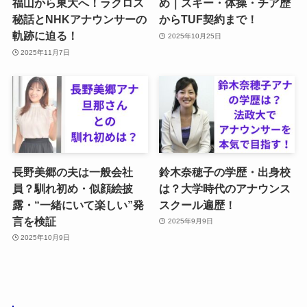
福山から東大へ！ラクロス
め｜スキー・体操・チア歴
秘話とNHKアナウンサーの
からTUF契約まで！
軌跡に迫る！
2025年10月25日
2025年11月7日
長野美郷の夫は一般会社
鈴木奈穂子の学歴・出身校
員？馴れ初め・似顔絵披
は？大学時代のアナウンス
露・“一緒にいて楽しい”発
スクール遍歴！
言を検証
2025年9月9日
2025年10月9日