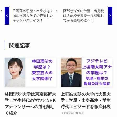
目黒蓮の学歴・出身校は？
阿部サダヲの学歴・出身校
城西国際大学での充実した
は？高校卒業後一度就職し
キャンパスライフ！
てから芸能の道へ！
関連記事
林田理沙 大学は東京藝術大
上垣皓太朗の大学は大阪大
学！学生時代の学びとNHK
学！学歴・出身高校・学生
アナウンサーへの道を詳し
時代エピソードを徹底解説
く紹介
2026年5月21日