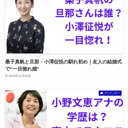
桑子真帆と旦那・小澤征悦の馴れ初め｜友人の結婚式
で“一目惚れ婚”
2025年11月25日
アナウンサー