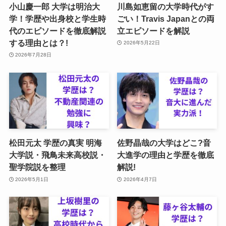
小山慶一郎 大学は明治大
川島如恵留の大学時代がす
学！学歴や出身校と学生時
ごい！Travis Japanとの両
代のエピソードを徹底解説
立エピソードを解説
する理由とは？!
2026年5月22日
2026年7月28日
松田元太 学歴の真実 明海
佐野晶哉の大学はどこ?音
大学説・飛鳥未来高校説・
大進学の理由と学歴を徹底
聖学院説を整理
解説!
2026年5月1日
2026年4月7日