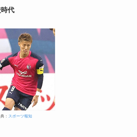
校時代
出典：
スポーツ報知
。