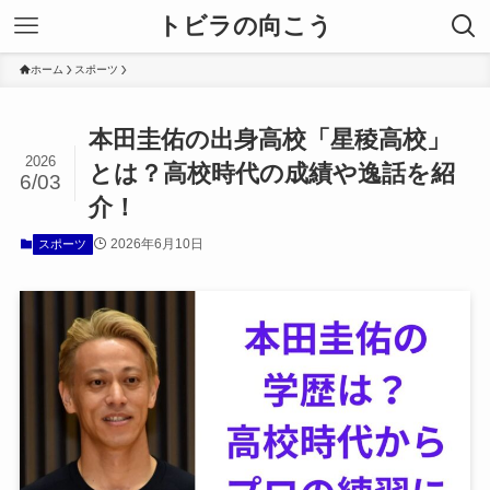
トビラの向こう
ホーム
スポーツ
本田圭佑の出身高校「星稜高校」
2026
とは？高校時代の成績や逸話を紹
6/03
介！
2026年6月10日
スポーツ