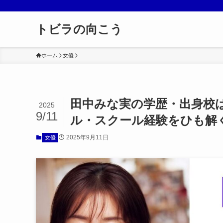
トビラの向こう
ホーム
女優
田中みな実の学歴・出身校
2025
9/11
ル・スクール経験をひも解
2025年9月11日
女優