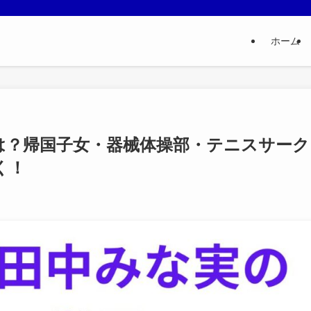
ホーム
は？帰国子女・器械体操部・テニスサーク
く！