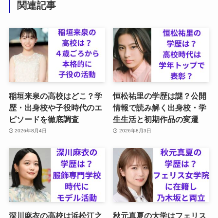
関連記事
稲垣来泉の高校はどこ？学
恒松祐里の学歴は謎？公開
歴・出身校や子役時代のエ
情報で読み解く出身校・学
ピソードを徹底調査
生生活と初期作品の変遷
2026年8月4日
2026年8月3日
深川麻衣の高校は浜松江之
秋元真夏の大学はフェリス