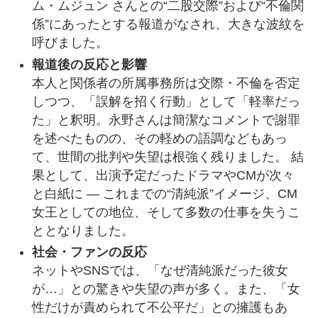
ム・ムジュン さんとの“二股交際”および“不倫関
係”にあったとする報道がなされ、大きな波紋を
呼びました。
報道後の反応と影響
本人と関係者の所属事務所は交際・不倫を否定
しつつ、「誤解を招く行動」として「軽率だっ
た」と釈明。永野さんは簡潔なコメントで謝罪
を述べたものの、その軽めの語調などもあっ
て、世間の批判や失望は根強く残りました。 結
果として、出演予定だったドラマやCMが次々
と白紙に ― これまでの“清純派”イメージ、CM
女王としての地位、そして多数の仕事を失うこ
ととなりました。
社会・ファンの反応
ネットやSNSでは、「なぜ清純派だった彼女
が…」との驚きや失望の声が多く。また、「女
性だけが責められて不公平だ」との擁護もあ