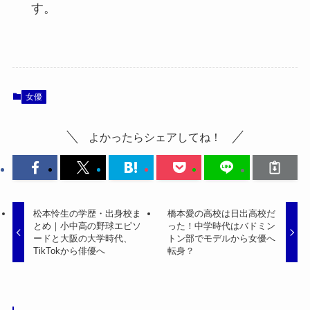
す。
女優
よかったらシェアしてね！
松本怜生の学歴・出身校ま
橋本愛の高校は日出高校だ
とめ｜小中高の野球エピソ
った！中学時代はバドミン
ードと大阪の大学時代、
トン部でモデルから女優へ
TikTokから俳優へ
転身？