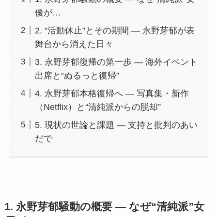
優が…
2. “活動休止”とその期間 ― 永野芽郁が表
舞台から消えた日々
3. 永野芽郁復帰の第一歩 ― 海外イベント
出席と“ぬるっと復帰”
4. 永野芽郁本格復帰へ ― 写真集・新作
（Netflix）と“清純派からの脱却”
5. 現状の世論と課題 ― 支持と批判のあい
だで
1. 永野芽郁騒動の概要 ― なぜ“清純派”女