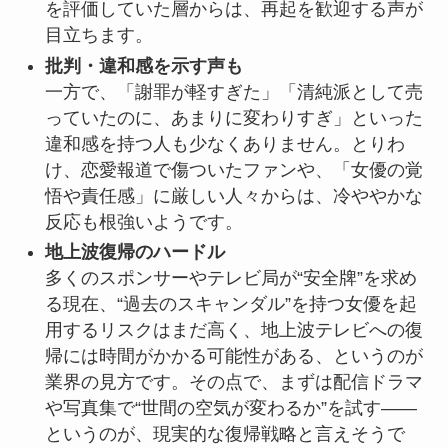
を評価していた層からは、再起を歓迎する声が
目立ちます。
批判・違和感を示す声も
一方で、「謝罪が軽すぎた」「清純派として売
っていたのに、あまりに変わりすぎ」といった
違和感を持つ人も少なくありません。とりわ
け、恋愛報道で傷ついたファンや、「女優の覚
悟や責任感」に厳しい人々からは、冷ややかな
反応も根強いようです。
地上波復帰のハードル
多くのスポンサーやテレビ局が“安全牌”を求め
る現在、“過去のスキャンダル”を持つ女優を起
用するリスクはまだ高く、地上波テレビへの復
帰には時間がかかる可能性がある、というのが
業界の見方です。その点で、まずは配信ドラマ
や写真集で“世間の空気が変わるか”を試す――
というのが、現実的な復帰戦略と言えそうで