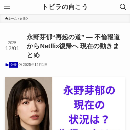
トビラの向こう
ホーム
女優
永野芽郁“再起の道” — 不倫報道
2025
からNetflix復帰へ 現在の動きま
12/01
とめ
2025年12月1日
女優