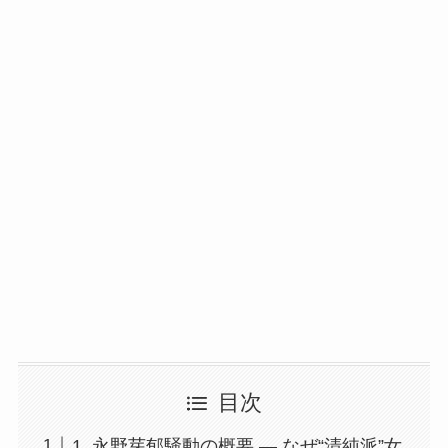
目次
1. 永野芽郁騒動の概要 ― なぜ“清純派”女