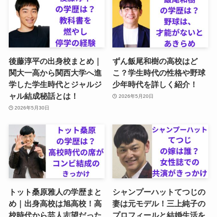
後藤淳平の出身校まとめ｜
ずん飯尾和樹の高校はど
関大一高から関西大学へ進
こ？学生時代の性格や野球
学した学生時代とジャルジ
少年時代を詳しく紹介！
ャル結成秘話とは！
2026年5月20日
2026年5月30日
トット桑原雅人の学歴まと
シャンプーハットてつじの
め｜出身高校は旭高校！高
妻は元モデル！三上純子の
校時代から芸人志望だった
プロフィールと結婚生活を