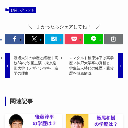
お笑いタレント
よかったらシェアしてね！
渡辺大知の学歴と経歴｜高
ママタルト檜原洋平は高学
校3年で映画主演→東京造
歴？神戸大学卒の真相と、
形大学（デザイン学科）進
学生芸人時代の経歴・受賞
学の理由
歴を徹底解説
関連記事