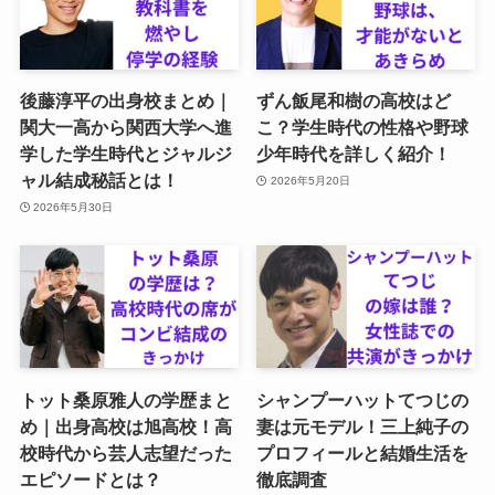
後藤淳平の出身校まとめ｜
ずん飯尾和樹の高校はど
関大一高から関西大学へ進
こ？学生時代の性格や野球
学した学生時代とジャルジ
少年時代を詳しく紹介！
ャル結成秘話とは！
2026年5月20日
2026年5月30日
トット桑原雅人の学歴まと
シャンプーハットてつじの
め｜出身高校は旭高校！高
妻は元モデル！三上純子の
校時代から芸人志望だった
プロフィールと結婚生活を
エピソードとは？
徹底調査