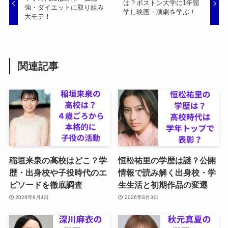
は？ボストン大学に1年留
強・ダイエットに取り組み
学し映画・演劇を学ぶ！
大モテ！
関連記事
稲垣来泉の高校はどこ？学
恒松祐里の学歴は謎？公開
歴・出身校や子役時代のエ
情報で読み解く出身校・学
ピソードを徹底調査
生生活と初期作品の変遷
2026年8月4日
2026年8月3日