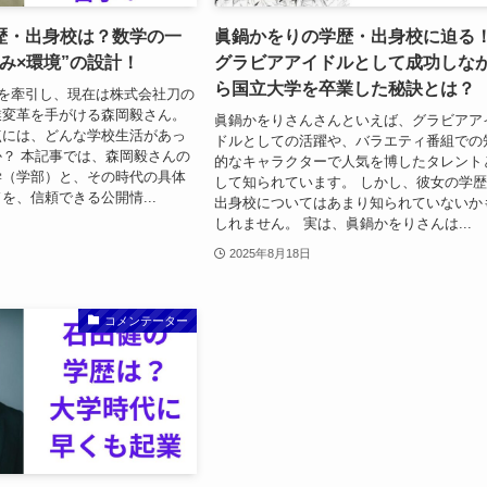
歴・出身校は？数学の一
眞鍋かをりの学歴・出身校に迫る
み×環境”の設計！
グラビアアイドルとして成功しな
ら国立大学を卒業した秘訣とは？
復を牽引し、現在は株式会社刀の
業変革を手がける森岡毅さん。
眞鍋かをりさんさんといえば、グラビアア
点には、どんな学校生活があっ
ドルとしての活躍や、バラエティ番組での
？ 本記事では、森岡毅さんの
的なキャラクターで人気を博したタレント
学（学部）と、その時代の具体
して知られています。 しかし、彼女の学
を、信頼できる公開情...
出身校についてはあまり知られていないか
しれません。 実は、眞鍋かをりさんは...
2025年8月18日
コメンテーター