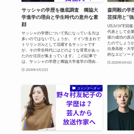
サッシャの学歴を徹底調査 獨協大
森岡毅の学
学進学の理由と学生時代の意外な素
芸採用と”強
顔
USJのV字回
代表として企
サッシャの学歴について気になっている方は
彼の成功の原
多いのではないでしょうか。 ドイツ生まれで
たのでしょうか
トリリンガルとして活躍するサッシャです
出身高校・大
が、その学生時代にはどのような背景があっ
的なエピソード
たのか注目が集まっています。 この記事で
は、サッシャの学歴と獨協大学進学の理由...
2025年9月4日
2026年4月22日
コメンテーター