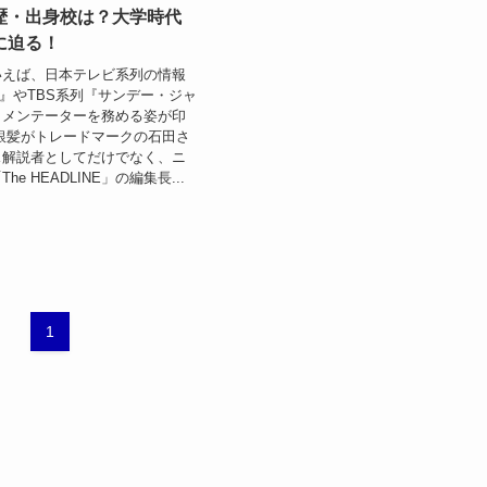
歴・出身校は？大学時代
に迫る！
いえば、日本テレビ系列の情報
y.』やTBS系列『サンデー・ジャ
コメンテーターを務める姿が印
銀髪がトレードマークの石田さ
ス解説者としてだけでなく、ニ
e HEADLINE」の編集長...
1