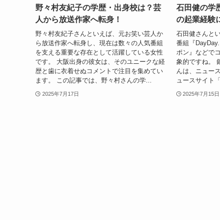
野々村友紀子の学歴・出身校は？芸
石田健の学
人から放送作家へ転身！
の起業経験
野々村友紀子さんといえば、元お笑い芸人か
石田健さんと
ら放送作家へ転身し、現在は数々の人気番組
番組『DayDa
を支える重要な存在として活躍している女性
ポン』などで
です。 大阪出身の彼女は、そのユニークな経
象的ですね。 
歴と歯に衣着せぬコメントで注目を集めてい
んは、ニュー
ます。 この記事では、野々村さんの学...
ュースサイト「Th
2025年7月17日
2025年7月15日